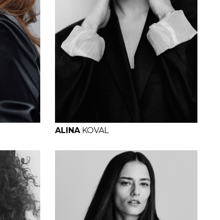
H
B
W
H
ALINA
KOVAL