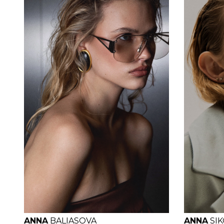
H
B
W
H
H
ANNA
BALIASOVA
ANNA
SI