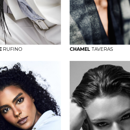
B
W
H
H
B
W
H
E
RUFINO
CHAMEL
TAVERAS