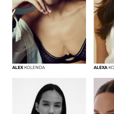
H
B
W
H
H
ALEX
KOLENDA
ALEXA
K