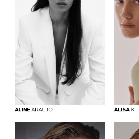
H
B
W
H
H
ALINE
ARAUJO
ALISA
K.