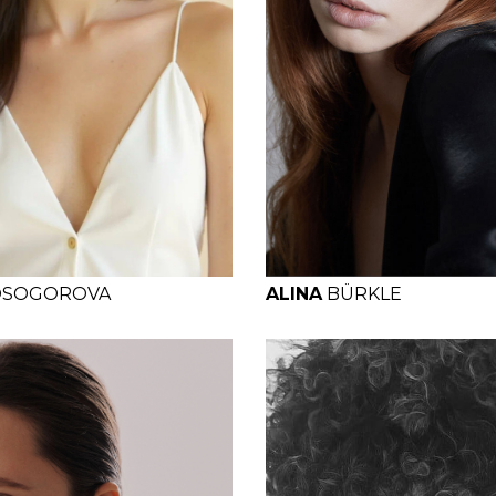
B
W
H
H
B
W
H
OSOGOROVA
ALINA
BÜRKLE