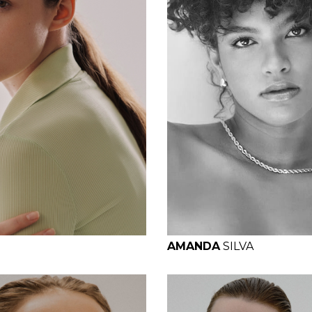
B
W
H
H
B
W
H
AMANDA
SILVA