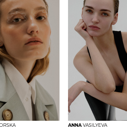
B
W
H
H
B
W
H
KORSKA
ANNA
VASILYEVA