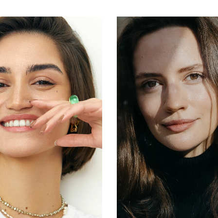
B
W
H
H
B
W
H