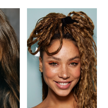
H
B
W
H