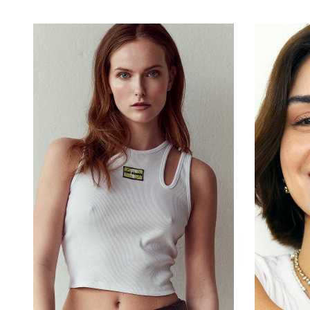
H
B
W
H
H