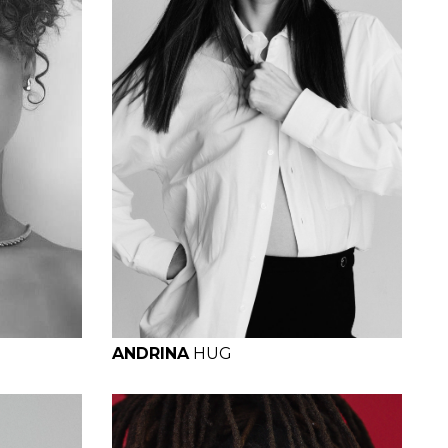
H
B
W
H
ANDRINA
HUG