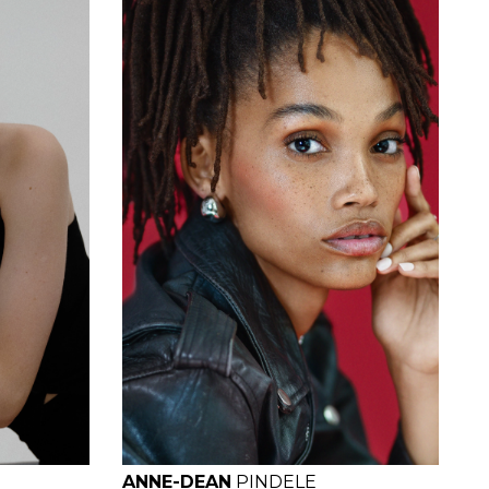
H
B
W
H
ANNE-DEAN
PINDELE