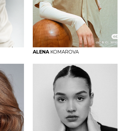
H
B
W
H
ALENA
KOMAROVA