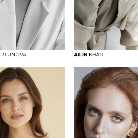
B
W
H
H
B
W
H
ERTUNOVA
AILIN
KHAIT