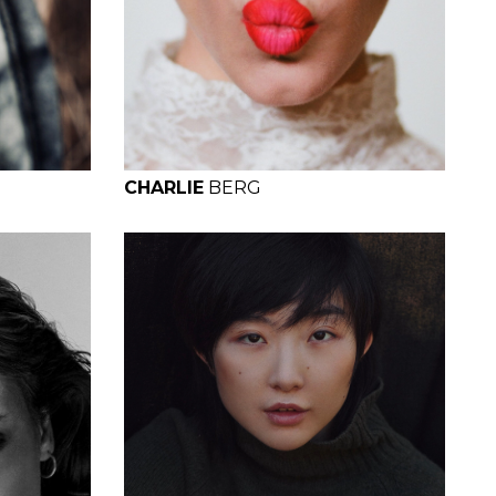
H
B
W
H
CHARLIE
BERG