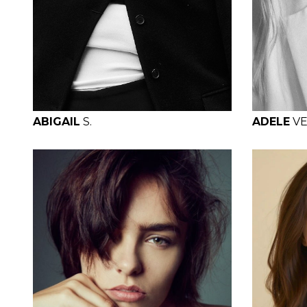
H
B
W
H
H
ABIGAIL
S.
ADELE
V