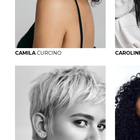
H
B
W
H
H
CAMILA
CURCINO
CAROLIN